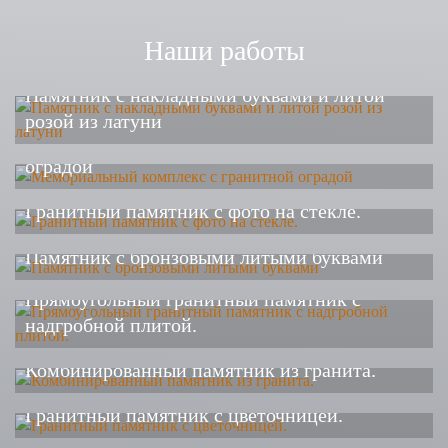
Наши работы
Памятник с накладными буквами и литой
розой из латуни
Мемориальный комплекс с гранитной
оградой
Гранитный памятник с фото на стекле.
Памятник с бронзовыми литыми буквами
Прямоугольный гранитный памятник с
надгробной плитой.
Комбинированный памятник из гранита.
Гранитный памятник с цветочницей.
Памятник с крестом и надгробной плитой из