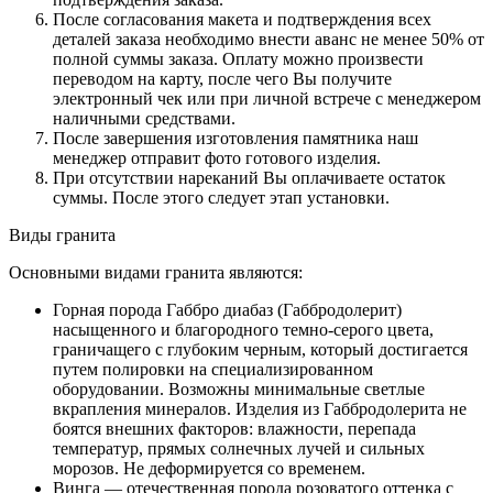
После согласования макета и подтверждения всех
деталей заказа необходимо внести аванс не менее 50% от
полной суммы заказа. Оплату можно произвести
переводом на карту, после чего Вы получите
электронный чек или при личной встрече с менеджером
наличными средствами.
После завершения изготовления памятника наш
менеджер отправит фото готового изделия.
При отсутствии нареканий Вы оплачиваете остаток
суммы. После этого следует этап установки.
Виды гранита
Основными видами гранита являются:
Горная порода Габбро диабаз (Габбродолерит)
насыщенного и благородного темно-серого цвета,
граничащего с глубоким черным, который достигается
путем полировки на специализированном
оборудовании. Возможны минимальные светлые
вкрапления минералов. Изделия из Габбродолерита не
боятся внешних факторов: влажности, перепада
температур, прямых солнечных лучей и сильных
морозов. Не деформируется со временем.
Винга — отечественная порода розоватого оттенка с