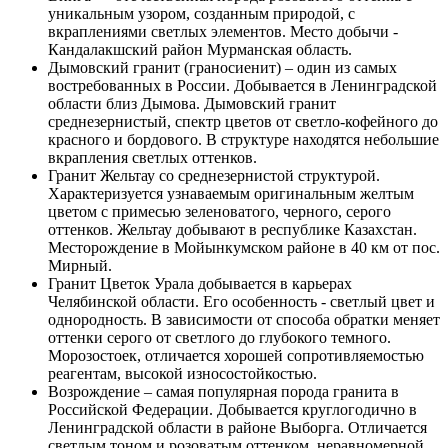
уникальным узором, созданным природой, с
вкраплениями светлых элементов. Место добычи -
Кандалакшский район Мурманская область.
Дымовский гранит (граносиенит) – один из самых
востребованных в России. Добывается в Ленинградской
области близ Дымова. Дымовский гранит
среднезернистый, спектр цветов от светло-кофейного до
красного и бордового. В структуре находятся небольшие
вкрапления светлых оттенков.
Гранит Жельтау со среднезернистой структурой.
Характеризуется узнаваемым оригинальным желтым
цветом с примесью зеленоватого, черного, серого
оттенков. Жельтау добывают в республике Казахстан.
Месторождение в Мойынкумском районе в 40 км от пос.
Мирный.
Гранит Цветок Урала добывается в карьерах
Челябинской области. Его особенность - светлый цвет и
однородность. В зависимости от способа обратки меняет
оттенки серого от светлого до глубокого темного.
Морозостоек, отличается хорошей сопротивляемостью
реагентам, высокой износостойкостью.
Возрождение – самая популярная порода гранита в
Российской Федерации. Добывается круглогодично в
Ленинградской области в районе Выборга. Отличается
светлым тоном и розоватым оттенком, неравномерной