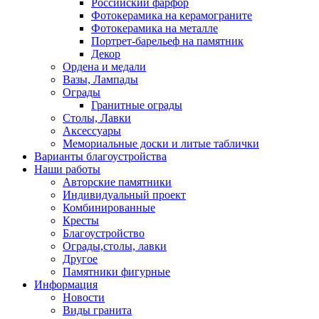
Российский фарфор
Фотокерамика на керамограните
Фотокерамика на металле
Портрет-барельеф на памятник
Декор
Ордена и медали
Вазы, Лампады
Ограды
Гранитные ограды
Столы, Лавки
Аксессуары
Мемориальные доски и литые таблички
Варианты благоустройства
Наши работы
Авторские памятники
Индивидуальный проект
Комбинированные
Кресты
Благоустройство
Ограды,столы, лавки
Другое
Памятники фигурные
Информация
Новости
Виды гранита