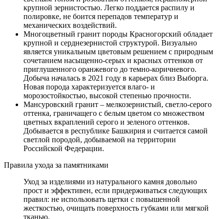
крупной зернистостью. Легко поддается распилу и
полировке, не боится перепадов температур и
механических воздействий.
Многоцветный гранит породы Красногорский обладает
крупной и серднезернистой структурой. Визуально
является уникальным цветовым решением с природным
сочетанием насыщенно-серых и красных оттенков от
приглушенного оранжевого до темно-коричневого.
Добыча началась в 2021 году в карьерах близ Выборга.
Новая порода характеризуется влаго- и
морозостойкостью, высокой степенью прочности.
Мансуровский гранит – мелкозернистый, светло-серого
оттенка, граничащего с белым цветом со множеством
цветных вкраплений серого и зеленого оттенков.
Добывается в республике Башкирия и считается самой
светлой породой, добываемой на территории
Российской Федерации.
Правила ухода за памятниками
Уход за изделиями из натурального камня довольно
прост и эффективен, если придерживаться следующих
правил: не использовать щетки с повышенной
жесткостью, очищать поверхность губками или мягкой
тканью.