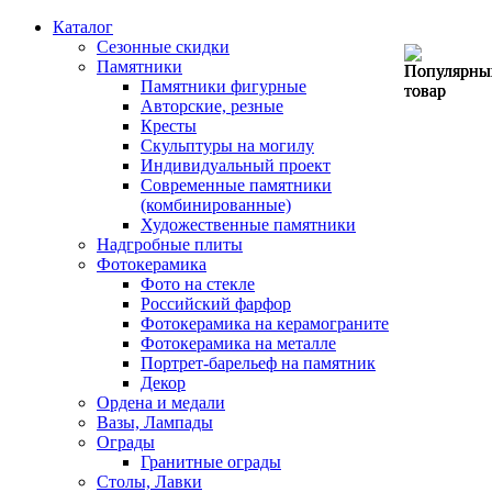
Каталог
Сезонные скидки
Памятники
Памятники фигурные
Авторские, резные
Кресты
Скульптуры на могилу
Индивидуальный проект
Современные памятники
(комбинированные)
Художественные памятники
Надгробные плиты
Фотокерамика
Фото на стекле
Российский фарфор
Фотокерамика на керамограните
Фотокерамика на металле
Портрет-барельеф на памятник
Декор
Ордена и медали
Вазы, Лампады
Ограды
Гранитные ограды
Столы, Лавки