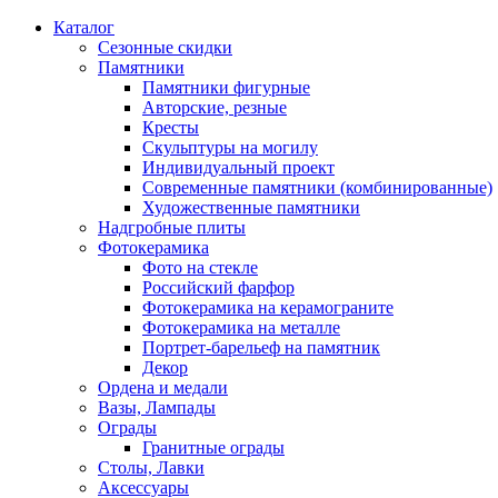
Каталог
Сезонные скидки
Памятники
Памятники фигурные
Авторские, резные
Кресты
Скульптуры на могилу
Индивидуальный проект
Современные памятники (комбинированные)
Художественные памятники
Надгробные плиты
Фотокерамика
Фото на стекле
Российский фарфор
Фотокерамика на керамограните
Фотокерамика на металле
Портрет-барельеф на памятник
Декор
Ордена и медали
Вазы, Лампады
Ограды
Гранитные ограды
Столы, Лавки
Аксессуары