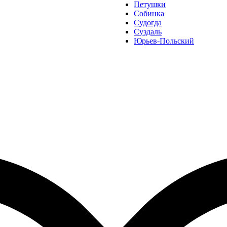
Петушки
Собинка
Судогда
Суздаль
Юрьев-Польский