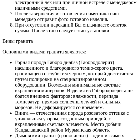
электронный чек или при личной встрече с менеджером
наличными средствами.
После завершения изготовления памятника наш
менеджер отправит фото готового изделия.
При отсутствии нареканий Вы оплачиваете остаток
суммы. После этого следует этап установки.
Виды гранита
Основными видами гранита являются:
Горная порода Габбро диабаз (Габбродолерит)
насыщенного и благородного темно-серого цвета,
граничащего с глубоким черным, который достигается
путем полировки на специализированном
оборудовании. Возможны минимальные светлые
вкрапления минералов. Изделия из Габбродолерита не
боятся внешних факторов: влажности, перепада
температур, прямых солнечных лучей и сильных
морозов. Не деформируется со временем.
Винга — отечественная порода розоватого оттенка с
уникальным узором, созданным природой, с
вкраплениями светлых элементов. Место добычи -
Кандалакшский район Мурманская область.
Дымовский гранит (граносиенит) – один из самых