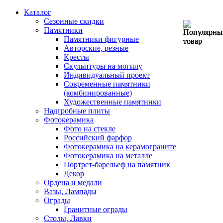
Каталог
Сезонные скидки
Памятники
Памятники фигурные
Авторские, резные
Кресты
Скульптуры на могилу
Индивидуальный проект
Современные памятники
(комбинированные)
Художественные памятники
Надгробные плиты
Фотокерамика
Фото на стекле
Российский фарфор
Фотокерамика на керамограните
Фотокерамика на металле
Портрет-барельеф на памятник
Декор
Ордена и медали
Вазы, Лампады
Ограды
Гранитные ограды
Столы, Лавки