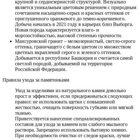
крупной и серднезернистой структурой. Визуально
является уникальным цветовым решением с природным
сочетанием насыщенно-серых и красных оттенков от
приглушенного оранжевого до темно-коричневого.
Добыча началась в 2021 году в карьерах близ Выборга.
Новая порода характеризуется влаго- и
морозостойкостью, высокой степенью прочности.
Мансуровский гранит – мелкозернистый, светло-серого
оттенка, граничащего с белым цветом со множеством
цветных вкраплений серого и зеленого оттенков.
Добывается в республике Башкирия и считается самой
светлой породой, добываемой на территории
Российской Федерации.
Правила ухода за памятниками
Уход за изделиями из натурального камня довольно
прост и эффективен, если придерживаться следующих
правил: не использовать щетки с повышенной
жесткостью, очищать поверхность губками или мягкой
тканью.
Приветствуется нанесение специализированных
составов для ухода за камнем или слабого мыльного
раствора. Запрещено использовать бытовую химию.
При необходимости очистки от следов краски, лучше