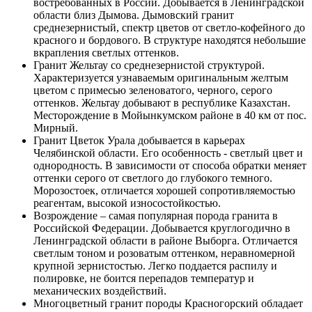
востребованных в России. Добывается в Ленинградской
области близ Дымова. Дымовский гранит
среднезернистый, спектр цветов от светло-кофейного до
красного и бордового. В структуре находятся небольшие
вкрапления светлых оттенков.
Гранит Жельтау со среднезернистой структурой.
Характеризуется узнаваемым оригинальным желтым
цветом с примесью зеленоватого, черного, серого
оттенков. Жельтау добывают в республике Казахстан.
Месторождение в Мойынкумском районе в 40 км от пос.
Мирный.
Гранит Цветок Урала добывается в карьерах
Челябинской области. Его особенность - светлый цвет и
однородность. В зависимости от способа обратки меняет
оттенки серого от светлого до глубокого темного.
Морозостоек, отличается хорошей сопротивляемостью
реагентам, высокой износостойкостью.
Возрождение – самая популярная порода гранита в
Российской Федерации. Добывается круглогодично в
Ленинградской области в районе Выборга. Отличается
светлым тоном и розоватым оттенком, неравномерной
крупной зернистостью. Легко поддается распилу и
полировке, не боится перепадов температур и
механических воздействий.
Многоцветный гранит породы Красногорский обладает