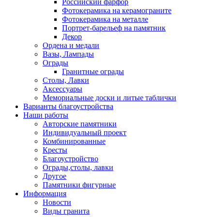
Российский фарфор
Фотокерамика на керамограните
Фотокерамика на металле
Портрет-барельеф на памятник
Декор
Ордена и медали
Вазы, Лампады
Ограды
Гранитные ограды
Столы, Лавки
Аксессуары
Мемориальные доски и литые таблички
Варианты благоустройства
Наши работы
Авторские памятники
Индивидуальный проект
Комбинированные
Кресты
Благоустройство
Ограды,столы, лавки
Другое
Памятники фигурные
Информация
Новости
Виды гранита