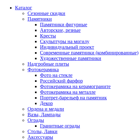
Каталог
Сезонные скидки
Памятники
Памятники фигурные
Авторские, резные
Кресты
Скульптуры на могилу
Индивидуальный проект
Современные памятники (комбинированные)
Художественные памятники
Надгробные плиты
Фотокерамика
Фото на стекле
Российский фарфор
Фотокерамика на керамограните
Фотокерамика на металле
Портрет-барельеф на памятник
Декор
Ордена и медали
Вазы, Лампады
Ограды
Гранитные ограды
Столы, Лавки
Аксессуары