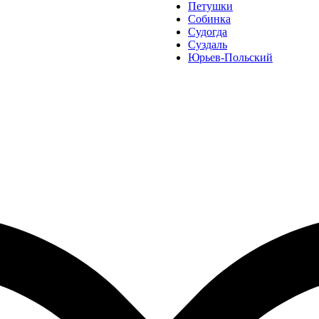
Петушки
Собинка
Судогда
Суздаль
Юрьев-Польский