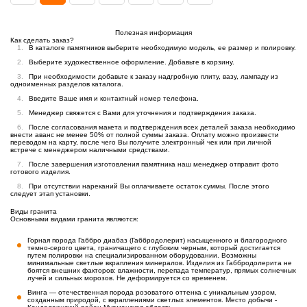
Полезная информация
Как сделать заказ?
В каталоге памятников выберите необходимую модель, ее размер и полировку.
Выберите художественное оформление. Добавьте в корзину.
При необходимости добавьте к заказу надгробную плиту, вазу, лампаду из
одноименных разделов каталога.
Введите Ваше имя и контактный номер телефона.
Менеджер свяжется с Вами для уточнения и подтверждения заказа.
После согласования макета и подтверждения всех деталей заказа необходимо
внести аванс не менее 50% от полной суммы заказа. Оплату можно произвести
переводом на карту, после чего Вы получите электронный чек или при личной
встрече с менеджером наличными средствами.
После завершения изготовления памятника наш менеджер отправит фото
готового изделия.
При отсутствии нареканий Вы оплачиваете остаток суммы. После этого
следует этап установки.
Виды гранита
Основными видами гранита являются:
Горная порода Габбро диабаз (Габбродолерит) насыщенного и благородного
темно-серого цвета, граничащего с глубоким черным, который достигается
путем полировки на специализированном оборудовании. Возможны
минимальные светлые вкрапления минералов. Изделия из Габбродолерита не
боятся внешних факторов: влажности, перепада температур, прямых солнечных
лучей и сильных морозов. Не деформируется со временем.
Винга — отечественная порода розоватого оттенка с уникальным узором,
созданным природой, с вкраплениями светлых элементов. Место добычи -