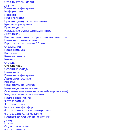
Ограды,столы, лавки
Другое
Памятники фигурные
Информация
Новости
Виды гранита
Правила ухода за памятником
Кредит и рассрочка
Производство
Накладные буквы для памятников
Антидождь
Как восстановить изображения на памятнике
Памятник для ветерана
Гарантия на памятник 25 лет
О компании
Наша команда
Контакты
Камень памяти
Каталог
Ограды
Ограда №19
Сезонные скидки
Памятники
Памятники фигурные
Авторские, резные
Кресты
Скульптуры на могилу
Индивидуальный проект
Современные памятники (комбинированные)
Художественные памятники
Надгробные плиты
Фотокерамика
Фото на стекле
Российский фарфор
Фотокерамика на керамограните
Фотокерамика на металле
Портрет-барельеф на памятник
Декор
Птицы
Ордена и медали
Вазы, Лампады