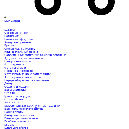
0
Мои заявки
Каталог
Сезонные скидки
Памятники
Памятники фигурные
Авторские, резные
Кресты
Скульптуры на могилу
Индивидуальный проект
Современные памятники (комбинированные)
Художественные памятники
Надгробные плиты
Фотокерамика
Фото на стекле
Российский фарфор
Фотокерамика на керамограните
Фотокерамика на металле
Портрет-барельеф на памятник
Декор
Ордена и медали
Вазы, Лампады
Ограды
Гранитные ограды
Столы, Лавки
Аксессуары
Мемориальные доски и литые таблички
Варианты благоустройства
Наши работы
Авторские памятники
Индивидуальный проект
Комбинированные
Кресты
Благоустройство