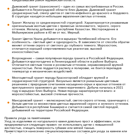
Кандалакшский район Мурманская область.
Дымовский гранит (граносиенит) – один из самых востребованных в России.
Добывается в Ленинградской области близ Дымова. Дымовский гранит
среднезернистый, спектр цветов от светло-кофейного до красного и бордового.
В структуре находятся небольшие вкрапления светлых оттенков.
Гранит Жельтау со среднезернистой структурой. Характеризуется узнаваемым
оригинальным желтым цветом с примесью зеленоватого, черного, серого
оттенков. Жельтау добывают в республике Казахстан. Месторождение в
Мойынкумском районе в 40 км от пос. Мирный.
Гранит Цветок Урала добывается в карьерах Челябинской области. Его
особенность - светлый цвет и однородность. В зависимости от способа обратки
меняет оттенки серого от светлого до глубокого темного. Морозостоек,
отличается хорошей сопротивляемостью реагентам, высокой
износостойкостью.
Возрождение – самая популярная порода гранита в Российской Федерации.
Добывается круглогодично в Ленинградской области в районе Выборга.
Отличается светлым тоном и розоватым оттенком, неравномерной крупной
зернистостью. Легко поддается распилу и полировке, не боится перепадов
температур и механических воздействий.
Многоцветный гранит породы Красногорский обладает крупной и
серднезернистой структурой. Визуально является уникальным цветовым
решением с природным сочетанием насыщенно-серых и красных оттенков от
приглушенного оранжевого до темно-коричневого. Добыча началась в 2021
году в карьерах близ Выборга. Новая порода характеризуется влаго- и
морозостойкостью, высокой степенью прочности.
Мансуровский гранит – мелкозернистый, светло-серого оттенка, граничащего с
белым цветом со множеством цветных вкраплений серого и зеленого оттенков.
Добывается в республике Башкирия и считается самой светлой породой,
добываемой на территории Российской Федерации.
Правила ухода за памятниками
Уход за изделиями из натурального камня довольно прост и эффективен, если
придерживаться следующих правил: не использовать щетки с повышенной
жесткостью, очищать поверхность губками или мягкой тканью.
Приветствуется нанесение специализированных составов для ухода за камнем или