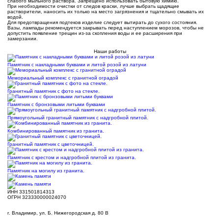
слабого мыльного раствора. Запрещено использовать бытовую химию.
При необходимости очистки от следов краски, лучше выбрать щадящие
растворители, наносить их только на место загрязнения и тщательно смывать их
водой.
Для предотвращения подтеков изделие следует вытирать до сухого состояния.
Вазы, лампады рекомендуется закрывать перед наступлением морозов, чтобы не
допустить появление трещин из-за скопления воды и ее расширения при
замерзании.
Наши работы
Памятник с накладными буквами и литой розой из латуни
Мемориальный комплекс с гранитной оградой
Гранитный памятник с фото на стекле.
Памятник с бронзовыми литыми буквами
Прямоугольный гранитный памятник с надгробной плитой.
Комбинированный памятник из гранита.
Гранитный памятник с цветочницей.
Памятник с крестом и надгробной плитой из гранита.
Памятник на могилу из гранита.
ИНН 331501814313
ОГРН 323330000024070
г. Владимир, ул. Б. Нижегородская д. 80 В