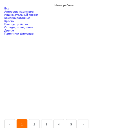
Наши работы
Все
Авторские памятники
Индивидуальный проект
Комбинированные
Кресты
Благоустройство
Ограды,столы, лавки
Другое
Памятники фигурные
«
1
2
3
4
5
»