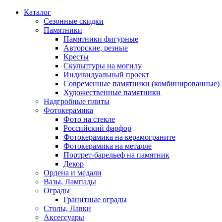
Каталог
Сезонные скидки
Памятники
Памятники фигурные
Авторские, резные
Кресты
Скульптуры на могилу
Индивидуальный проект
Современные памятники (комбинированные)
Художественные памятники
Надгробные плиты
Фотокерамика
Фото на стекле
Российский фарфор
Фотокерамика на керамограните
Фотокерамика на металле
Портрет-барельеф на памятник
Декор
Ордена и медали
Вазы, Лампады
Ограды
Гранитные ограды
Столы, Лавки
Аксессуары