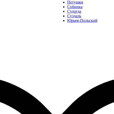
Петушки
Собинка
Судогда
Суздаль
Юрьев-Польский