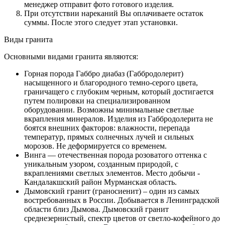
менеджер отправит фото готового изделия.
При отсутствии нареканий Вы оплачиваете остаток
суммы. После этого следует этап установки.
Виды гранита
Основными видами гранита являются:
Горная порода Габбро диабаз (Габбродолерит)
насыщенного и благородного темно-серого цвета,
граничащего с глубоким черным, который достигается
путем полировки на специализированном
оборудовании. Возможны минимальные светлые
вкрапления минералов. Изделия из Габбродолерита не
боятся внешних факторов: влажности, перепада
температур, прямых солнечных лучей и сильных
морозов. Не деформируется со временем.
Винга — отечественная порода розоватого оттенка с
уникальным узором, созданным природой, с
вкраплениями светлых элементов. Место добычи -
Кандалакшский район Мурманская область.
Дымовский гранит (граносиенит) – один из самых
востребованных в России. Добывается в Ленинградской
области близ Дымова. Дымовский гранит
среднезернистый, спектр цветов от светло-кофейного до