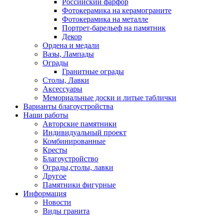
Российский фарфор
Фотокерамика на керамограните
Фотокерамика на металле
Портрет-барельеф на памятник
Декор
Ордена и медали
Вазы, Лампады
Ограды
Гранитные ограды
Столы, Лавки
Аксессуары
Мемориальные доски и литые таблички
Варианты благоустройства
Наши работы
Авторские памятники
Индивидуальный проект
Комбинированные
Кресты
Благоустройство
Ограды,столы, лавки
Другое
Памятники фигурные
Информация
Новости
Виды гранита