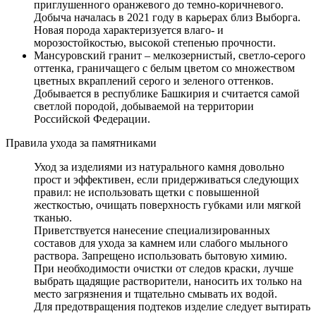
приглушенного оранжевого до темно-коричневого.
Добыча началась в 2021 году в карьерах близ Выборга.
Новая порода характеризуется влаго- и
морозостойкостью, высокой степенью прочности.
Мансуровский гранит – мелкозернистый, светло-серого
оттенка, граничащего с белым цветом со множеством
цветных вкраплений серого и зеленого оттенков.
Добывается в республике Башкирия и считается самой
светлой породой, добываемой на территории
Российской Федерации.
Правила ухода за памятниками
Уход за изделиями из натурального камня довольно
прост и эффективен, если придерживаться следующих
правил: не использовать щетки с повышенной
жесткостью, очищать поверхность губками или мягкой
тканью.
Приветствуется нанесение специализированных
составов для ухода за камнем или слабого мыльного
раствора. Запрещено использовать бытовую химию.
При необходимости очистки от следов краски, лучше
выбрать щадящие растворители, наносить их только на
место загрязнения и тщательно смывать их водой.
Для предотвращения подтеков изделие следует вытирать