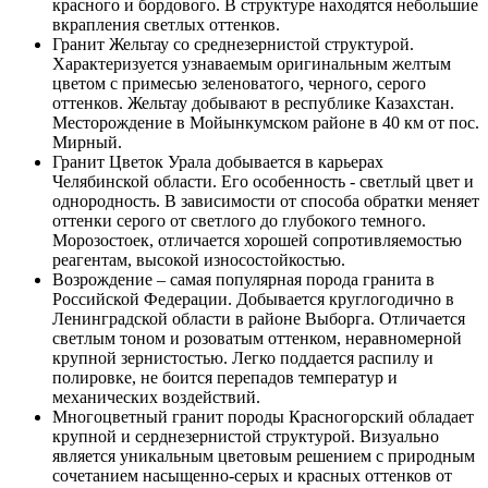
красного и бордового. В структуре находятся небольшие
вкрапления светлых оттенков.
Гранит Жельтау со среднезернистой структурой.
Характеризуется узнаваемым оригинальным желтым
цветом с примесью зеленоватого, черного, серого
оттенков. Жельтау добывают в республике Казахстан.
Месторождение в Мойынкумском районе в 40 км от пос.
Мирный.
Гранит Цветок Урала добывается в карьерах
Челябинской области. Его особенность - светлый цвет и
однородность. В зависимости от способа обратки меняет
оттенки серого от светлого до глубокого темного.
Морозостоек, отличается хорошей сопротивляемостью
реагентам, высокой износостойкостью.
Возрождение – самая популярная порода гранита в
Российской Федерации. Добывается круглогодично в
Ленинградской области в районе Выборга. Отличается
светлым тоном и розоватым оттенком, неравномерной
крупной зернистостью. Легко поддается распилу и
полировке, не боится перепадов температур и
механических воздействий.
Многоцветный гранит породы Красногорский обладает
крупной и серднезернистой структурой. Визуально
является уникальным цветовым решением с природным
сочетанием насыщенно-серых и красных оттенков от