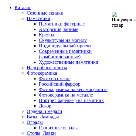
Каталог
Сезонные скидки
Памятники
Памятники фигурные
Авторские, резные
Кресты
Скульптуры на могилу
Индивидуальный проект
Современные памятники
(комбинированные)
Художественные памятники
Надгробные плиты
Фотокерамика
Фото на стекле
Российский фарфор
Фотокерамика на керамограните
Фотокерамика на металле
Портрет-барельеф на памятник
Декор
Ордена и медали
Вазы, Лампады
Ограды
Гранитные ограды
Столы, Лавки