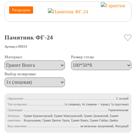
Распродажа
Памятник ФГ-24
Артикул
00024
Материал:
Размер стелы:
Выбор полировки:
Оформление
С волной
Тип полировки
1х (лицевая), 4х (лицевая + торцы), 5х (круговая)
Ориентация
Горизонтальная
Материал
Гранит Красногорский, Гранит Мансуровский, Гранит Дымовский, Гранит
памятника
Возрождение, Гранит Цветок Урала, Гранит Винга, Гранит Габбро Диабаз
Вид памятника
на несколько захоронений, Фигурный