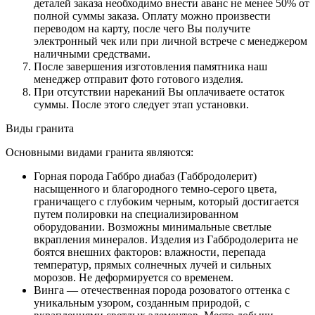
деталей заказа необходимо внести аванс не менее 50% от
полной суммы заказа. Оплату можно произвести
переводом на карту, после чего Вы получите
электронный чек или при личной встрече с менеджером
наличными средствами.
После завершения изготовления памятника наш
менеджер отправит фото готового изделия.
При отсутствии нареканий Вы оплачиваете остаток
суммы. После этого следует этап установки.
Виды гранита
Основными видами гранита являются:
Горная порода Габбро диабаз (Габбродолерит)
насыщенного и благородного темно-серого цвета,
граничащего с глубоким черным, который достигается
путем полировки на специализированном
оборудовании. Возможны минимальные светлые
вкрапления минералов. Изделия из Габбродолерита не
боятся внешних факторов: влажности, перепада
температур, прямых солнечных лучей и сильных
морозов. Не деформируется со временем.
Винга — отечественная порода розоватого оттенка с
уникальным узором, созданным природой, с