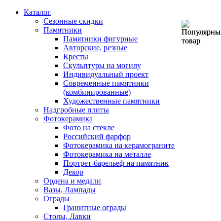
Каталог
Сезонные скидки
Памятники
Памятники фигурные
Авторские, резные
Кресты
Скульптуры на могилу
Индивидуальный проект
Современные памятники
(комбинированные)
Художественные памятники
Надгробные плиты
Фотокерамика
Фото на стекле
Российский фарфор
Фотокерамика на керамограните
Фотокерамика на металле
Портрет-барельеф на памятник
Декор
Ордена и медали
Вазы, Лампады
Ограды
Гранитные ограды
Столы, Лавки