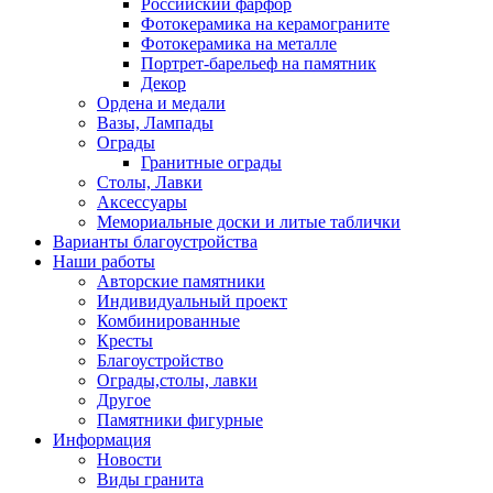
Российский фарфор
Фотокерамика на керамограните
Фотокерамика на металле
Портрет-барельеф на памятник
Декор
Ордена и медали
Вазы, Лампады
Ограды
Гранитные ограды
Столы, Лавки
Аксессуары
Мемориальные доски и литые таблички
Варианты благоустройства
Наши работы
Авторские памятники
Индивидуальный проект
Комбинированные
Кресты
Благоустройство
Ограды,столы, лавки
Другое
Памятники фигурные
Информация
Новости
Виды гранита