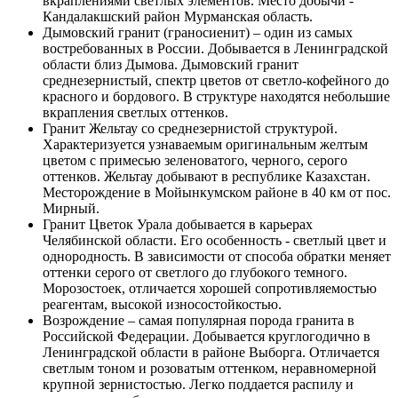
вкраплениями светлых элементов. Место добычи -
Кандалакшский район Мурманская область.
Дымовский гранит (граносиенит) – один из самых
востребованных в России. Добывается в Ленинградской
области близ Дымова. Дымовский гранит
среднезернистый, спектр цветов от светло-кофейного до
красного и бордового. В структуре находятся небольшие
вкрапления светлых оттенков.
Гранит Жельтау со среднезернистой структурой.
Характеризуется узнаваемым оригинальным желтым
цветом с примесью зеленоватого, черного, серого
оттенков. Жельтау добывают в республике Казахстан.
Месторождение в Мойынкумском районе в 40 км от пос.
Мирный.
Гранит Цветок Урала добывается в карьерах
Челябинской области. Его особенность - светлый цвет и
однородность. В зависимости от способа обратки меняет
оттенки серого от светлого до глубокого темного.
Морозостоек, отличается хорошей сопротивляемостью
реагентам, высокой износостойкостью.
Возрождение – самая популярная порода гранита в
Российской Федерации. Добывается круглогодично в
Ленинградской области в районе Выборга. Отличается
светлым тоном и розоватым оттенком, неравномерной
крупной зернистостью. Легко поддается распилу и