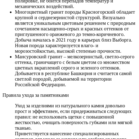
полировке, не боится перепадов температур и
механических воздействий.
Многоцветный гранит породы Красногорский обладает
крупной и серднезернистой структурой. Визуально
является уникальным цветовым решением с природным
сочетанием насыщенно-серых и красных оттенков от
приглушенного оранжевого до темно-коричневого.
Добыча началась в 2021 году в карьерах близ Выборга.
Новая порода характеризуется влаго- и
морозостойкостью, высокой степенью прочности.
Мансуровский гранит – мелкозернистый, светло-серого
оттенка, граничащего с белым цветом со множеством
цветных вкраплений серого и зеленого оттенков.
Добывается в республике Башкирия и считается самой
светлой породой, добываемой на территории
Российской Федерации.
Правила ухода за памятниками
Уход за изделиями из натурального камня довольно
прост и эффективен, если придерживаться следующих
правил: не использовать щетки с повышенной
жесткостью, очищать поверхность губками или мягкой
тканью.
Приветствуется нанесение специализированных