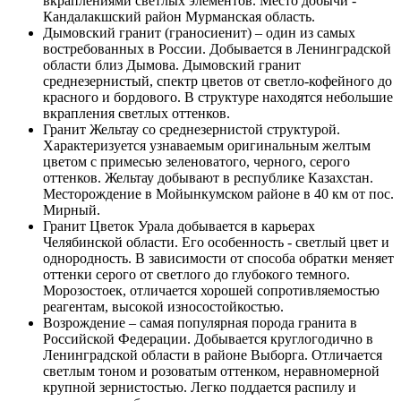
вкраплениями светлых элементов. Место добычи -
Кандалакшский район Мурманская область.
Дымовский гранит (граносиенит) – один из самых
востребованных в России. Добывается в Ленинградской
области близ Дымова. Дымовский гранит
среднезернистый, спектр цветов от светло-кофейного до
красного и бордового. В структуре находятся небольшие
вкрапления светлых оттенков.
Гранит Жельтау со среднезернистой структурой.
Характеризуется узнаваемым оригинальным желтым
цветом с примесью зеленоватого, черного, серого
оттенков. Жельтау добывают в республике Казахстан.
Месторождение в Мойынкумском районе в 40 км от пос.
Мирный.
Гранит Цветок Урала добывается в карьерах
Челябинской области. Его особенность - светлый цвет и
однородность. В зависимости от способа обратки меняет
оттенки серого от светлого до глубокого темного.
Морозостоек, отличается хорошей сопротивляемостью
реагентам, высокой износостойкостью.
Возрождение – самая популярная порода гранита в
Российской Федерации. Добывается круглогодично в
Ленинградской области в районе Выборга. Отличается
светлым тоном и розоватым оттенком, неравномерной
крупной зернистостью. Легко поддается распилу и