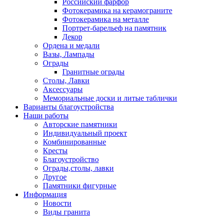
Российский фарфор
Фотокерамика на керамограните
Фотокерамика на металле
Портрет-барельеф на памятник
Декор
Ордена и медали
Вазы, Лампады
Ограды
Гранитные ограды
Столы, Лавки
Аксессуары
Мемориальные доски и литые таблички
Варианты благоустройства
Наши работы
Авторские памятники
Индивидуальный проект
Комбинированные
Кресты
Благоустройство
Ограды,столы, лавки
Другое
Памятники фигурные
Информация
Новости
Виды гранита