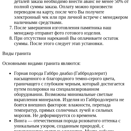
деталей заказа необходимо внести аванс не менее 50% от
полной суммы заказа. Оплату можно произвести
переводом на карту, после чего Вы получите
электронный чек или при личной встрече с менеджером
наличными средствами.
После завершения изготовления памятника наш
менеджер отправит фото готового изделия.
При отсутствии нареканий Вы оплачиваете остаток
суммы. После этого следует этап установки.
Виды гранита
Основными видами гранита являются:
Горная порода Габбро диабаз (Габбродолерит)
насыщенного и благородного темно-серого цвета,
граничащего с глубоким черным, который достигается
путем полировки на специализированном
оборудовании. Возможны минимальные светлые
вкрапления минералов. Изделия из Габбродолерита не
боятся внешних факторов: влажности, перепада
температур, прямых солнечных лучей и сильных
морозов. Не деформируется со временем.
Винга — отечественная порода розоватого оттенка с
уникальным узором, созданным природой, с