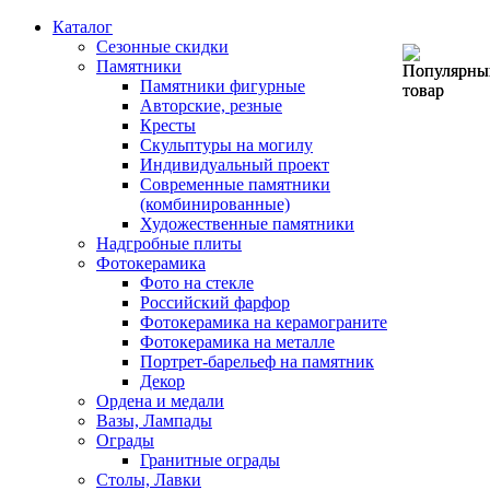
Каталог
Сезонные скидки
Памятники
Памятники фигурные
Авторские, резные
Кресты
Скульптуры на могилу
Индивидуальный проект
Современные памятники
(комбинированные)
Художественные памятники
Надгробные плиты
Фотокерамика
Фото на стекле
Российский фарфор
Фотокерамика на керамограните
Фотокерамика на металле
Портрет-барельеф на памятник
Декор
Ордена и медали
Вазы, Лампады
Ограды
Гранитные ограды
Столы, Лавки