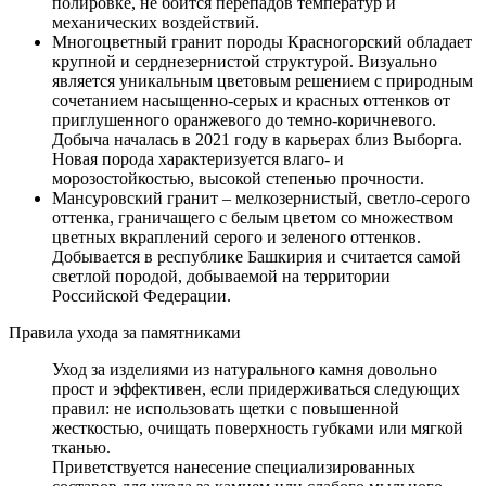
полировке, не боится перепадов температур и
механических воздействий.
Многоцветный гранит породы Красногорский обладает
крупной и серднезернистой структурой. Визуально
является уникальным цветовым решением с природным
сочетанием насыщенно-серых и красных оттенков от
приглушенного оранжевого до темно-коричневого.
Добыча началась в 2021 году в карьерах близ Выборга.
Новая порода характеризуется влаго- и
морозостойкостью, высокой степенью прочности.
Мансуровский гранит – мелкозернистый, светло-серого
оттенка, граничащего с белым цветом со множеством
цветных вкраплений серого и зеленого оттенков.
Добывается в республике Башкирия и считается самой
светлой породой, добываемой на территории
Российской Федерации.
Правила ухода за памятниками
Уход за изделиями из натурального камня довольно
прост и эффективен, если придерживаться следующих
правил: не использовать щетки с повышенной
жесткостью, очищать поверхность губками или мягкой
тканью.
Приветствуется нанесение специализированных