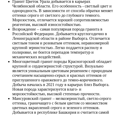
Гранит Цветок Урала добывается в карьерах
Челябинской области. Его особенность - светлый цвет и
однородность. В зависимости от способа обратки меняет
оттенки серого от светлого до глубокого темного.
Морозостоек, отличается хорошей сопротивляемостью
реагентам, высокой износостойкостью.
Возрождение – самая популярная порода гранита в
Российской Федерации. Добывается круглогодично в
Ленинградской области в районе Выборга. Отличается
светлым тоном и розоватым оттенком, неравномерной
крупной зернистостью. Легко поддается распилу и
полировке, не боится перепадов температур и
механических воздействий.
Многоцветный гранит породы Красногорский обладает
крупной и серднезернистой структурой. Визуально
является уникальным цветовым решением с природным
сочетанием насыщенно-серых и красных оттенков от
приглушенного оранжевого до темно-коричневого.
Добыча началась в 2021 году в карьерах близ Выборга.
Новая порода характеризуется влаго- и
морозостойкостью, высокой степенью прочности.
Мансуровский гранит – мелкозернистый, светло-серого
оттенка, граничащего с белым цветом со множеством
цветных вкраплений серого и зеленого оттенков.
Добывается в республике Башкирия и считается самой