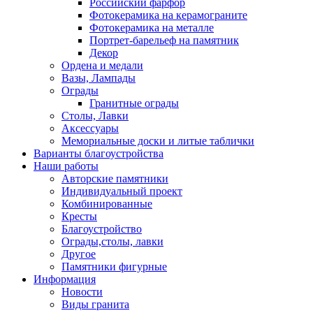
Российский фарфор
Фотокерамика на керамограните
Фотокерамика на металле
Портрет-барельеф на памятник
Декор
Ордена и медали
Вазы, Лампады
Ограды
Гранитные ограды
Столы, Лавки
Аксессуары
Мемориальные доски и литые таблички
Варианты благоустройства
Наши работы
Авторские памятники
Индивидуальный проект
Комбинированные
Кресты
Благоустройство
Ограды,столы, лавки
Другое
Памятники фигурные
Информация
Новости
Виды гранита