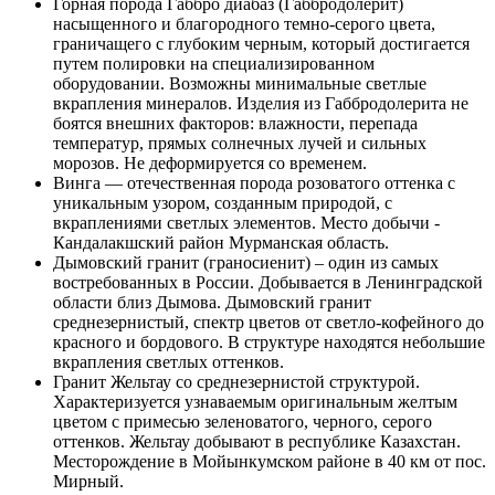
Горная порода Габбро диабаз (Габбродолерит)
насыщенного и благородного темно-серого цвета,
граничащего с глубоким черным, который достигается
путем полировки на специализированном
оборудовании. Возможны минимальные светлые
вкрапления минералов. Изделия из Габбродолерита не
боятся внешних факторов: влажности, перепада
температур, прямых солнечных лучей и сильных
морозов. Не деформируется со временем.
Винга — отечественная порода розоватого оттенка с
уникальным узором, созданным природой, с
вкраплениями светлых элементов. Место добычи -
Кандалакшский район Мурманская область.
Дымовский гранит (граносиенит) – один из самых
востребованных в России. Добывается в Ленинградской
области близ Дымова. Дымовский гранит
среднезернистый, спектр цветов от светло-кофейного до
красного и бордового. В структуре находятся небольшие
вкрапления светлых оттенков.
Гранит Жельтау со среднезернистой структурой.
Характеризуется узнаваемым оригинальным желтым
цветом с примесью зеленоватого, черного, серого
оттенков. Жельтау добывают в республике Казахстан.
Месторождение в Мойынкумском районе в 40 км от пос.
Мирный.