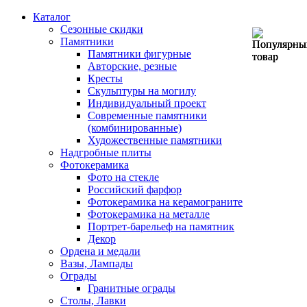
Каталог
Сезонные скидки
Памятники
Памятники фигурные
Авторские, резные
Кресты
Скульптуры на могилу
Индивидуальный проект
Современные памятники
(комбинированные)
Художественные памятники
Надгробные плиты
Фотокерамика
Фото на стекле
Российский фарфор
Фотокерамика на керамограните
Фотокерамика на металле
Портрет-барельеф на памятник
Декор
Ордена и медали
Вазы, Лампады
Ограды
Гранитные ограды
Столы, Лавки