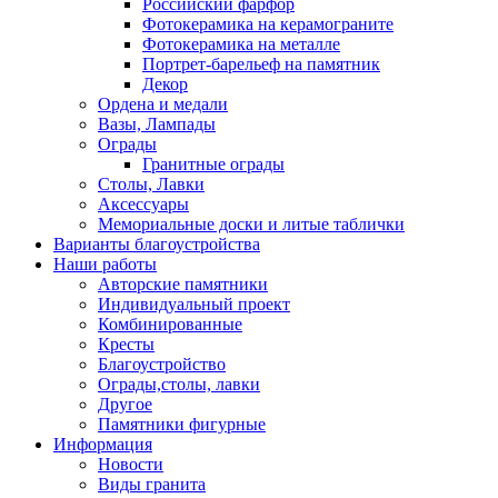
Российский фарфор
Фотокерамика на керамограните
Фотокерамика на металле
Портрет-барельеф на памятник
Декор
Ордена и медали
Вазы, Лампады
Ограды
Гранитные ограды
Столы, Лавки
Аксессуары
Мемориальные доски и литые таблички
Варианты благоустройства
Наши работы
Авторские памятники
Индивидуальный проект
Комбинированные
Кресты
Благоустройство
Ограды,столы, лавки
Другое
Памятники фигурные
Информация
Новости
Виды гранита