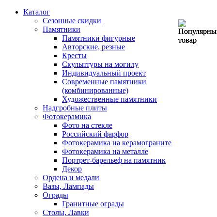
Каталог
Сезонные скидки
Памятники
Памятники фигурные
Авторские, резные
Кресты
Скульптуры на могилу
Индивидуальный проект
Современные памятники
(комбинированные)
Художественные памятники
Надгробные плиты
Фотокерамика
Фото на стекле
Российский фарфор
Фотокерамика на керамограните
Фотокерамика на металле
Портрет-барельеф на памятник
Декор
Ордена и медали
Вазы, Лампады
Ограды
Гранитные ограды
Столы, Лавки