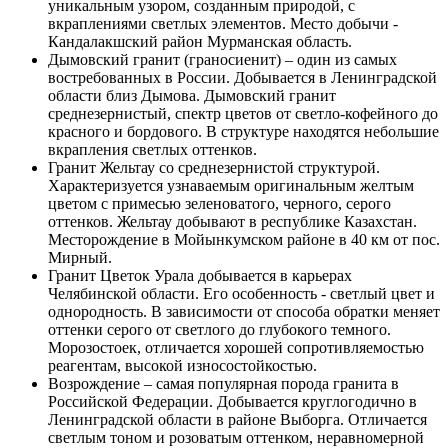
уникальным узором, созданным природой, с
вкраплениями светлых элементов. Место добычи -
Кандалакшский район Мурманская область.
Дымовский гранит (граносиенит) – один из самых
востребованных в России. Добывается в Ленинградской
области близ Дымова. Дымовский гранит
среднезернистый, спектр цветов от светло-кофейного до
красного и бордового. В структуре находятся небольшие
вкрапления светлых оттенков.
Гранит Жельтау со среднезернистой структурой.
Характеризуется узнаваемым оригинальным желтым
цветом с примесью зеленоватого, черного, серого
оттенков. Жельтау добывают в республике Казахстан.
Месторождение в Мойынкумском районе в 40 км от пос.
Мирный.
Гранит Цветок Урала добывается в карьерах
Челябинской области. Его особенность - светлый цвет и
однородность. В зависимости от способа обратки меняет
оттенки серого от светлого до глубокого темного.
Морозостоек, отличается хорошей сопротивляемостью
реагентам, высокой износостойкостью.
Возрождение – самая популярная порода гранита в
Российской Федерации. Добывается круглогодично в
Ленинградской области в районе Выборга. Отличается
светлым тоном и розоватым оттенком, неравномерной