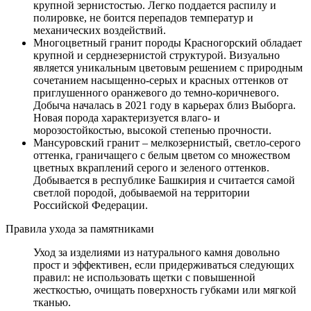
крупной зернистостью. Легко поддается распилу и
полировке, не боится перепадов температур и
механических воздействий.
Многоцветный гранит породы Красногорский обладает
крупной и серднезернистой структурой. Визуально
является уникальным цветовым решением с природным
сочетанием насыщенно-серых и красных оттенков от
приглушенного оранжевого до темно-коричневого.
Добыча началась в 2021 году в карьерах близ Выборга.
Новая порода характеризуется влаго- и
морозостойкостью, высокой степенью прочности.
Мансуровский гранит – мелкозернистый, светло-серого
оттенка, граничащего с белым цветом со множеством
цветных вкраплений серого и зеленого оттенков.
Добывается в республике Башкирия и считается самой
светлой породой, добываемой на территории
Российской Федерации.
Правила ухода за памятниками
Уход за изделиями из натурального камня довольно
прост и эффективен, если придерживаться следующих
правил: не использовать щетки с повышенной
жесткостью, очищать поверхность губками или мягкой
тканью.